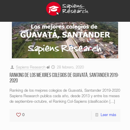
Sapiens Research
el
28 febrero, 2020
Ranking de los mejores colegios de Guavatá, Santander 2019-
2020
Ranking de los mejores colegios de Guavatá, Santander 2019-2020
Sapiens Research publica cada año, desde 2013 y entre los meses
de septiembre-octubre, el Ranking Col-Sapiens (clasificación
[…]
0
Leer más