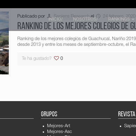
Publicado por
Sapiens Research
el
24 febrero, 2020
INICIO/
NOSOTROS/
RANKINGS
Ranking de los mejores colegios de G
Ranking de los mejores colegios de Guachucal, Nariño 201
desde 2013 y entre los meses de septiembre-octubre, el Ran
Te ha gustado?
0
GRUPOS
REVISTA
Mejores-Art
Sapie
Mejores-Asc