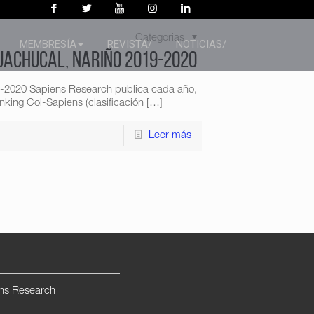
Categorias
MEMBRESÍA
REVISTA/
NOTICIAS/
uachucal, Nariño 2019-2020
9-2020 Sapiens Research publica cada año,
king Col-Sapiens (clasificación
[…]
Leer más
ns Research