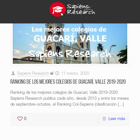
Sapiens Research
el
11 marzo, 2020
Ranking de los mejores colegios de Guacarí, Valle 2019-2020
Ranking de los mejores colegios de Guacarí, Valle 2019-2020
Sapiens Research publica cada año, desde 2013 y entre los meses
de septiembre-octubre, el Ranking Col-Sapiens (clasificación
[…]
0
Leer más