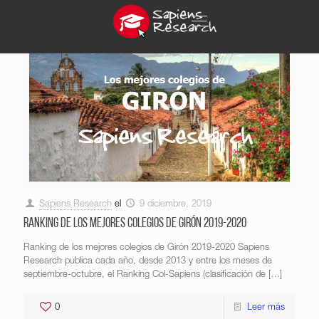
Sapiens Research
el
9 diciembre, 2019
Ranking de los mejores colegios de Girón 2019-2020
Ranking de los mejores colegios de Girón 2019-2020 Sapiens
Research publica cada año, desde 2013 y entre los meses de
septiembre-octubre, el Ranking Col-Sapiens (clasificación de
[…]
0
Leer más