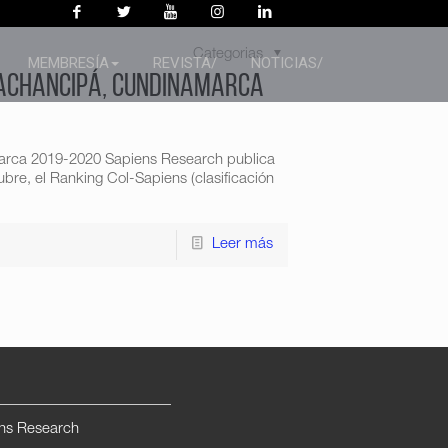
Categorias
MEMBRESÍA
REVISTA/
NOTICIAS/
Gachancipá, Cundinamarca
arca 2019-2020 Sapiens Research publica
re, el Ranking Col-Sapiens (clasificación
Leer más
ns Research