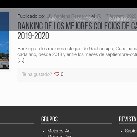
Publicado por
Sapiens Research
el
17 febrero, 2020
INICIO/
NOSOTROS/
RANKINGS
Ranking de los mejores colegios de 
2019-2020
Ranking de los mejores colegios de Gachancipá, Cundinam
cada año, desde 2013 y entre los meses de septiembre-octub
[…]
Te ha gustado?
0
GRUPOS
REVISTA
Mejores-Art
Sapie