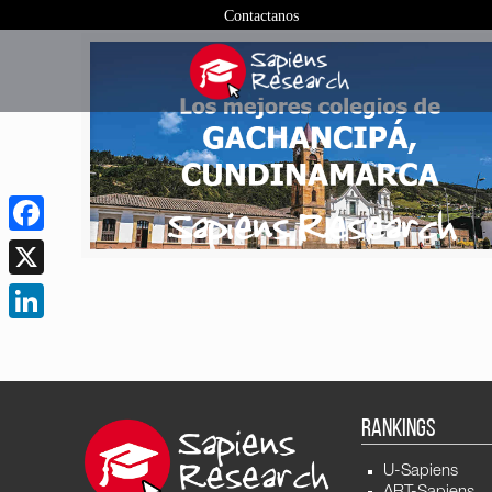
Contactanos
Facebook
X
LinkedIn
RANKINGS
U-Sapiens