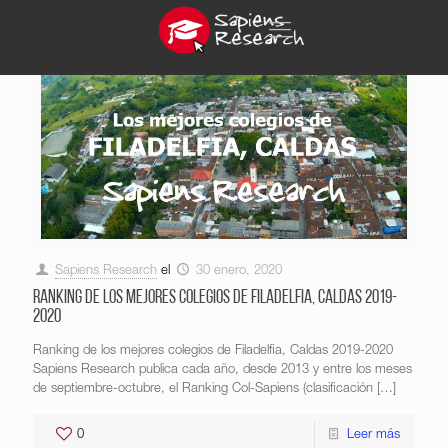
Sapiens Research
el
30 enero, 2020
Ranking de los mejores colegios de Filadelfia, Caldas 2019-
2020
Ranking de los mejores colegios de Filadelfia, Caldas 2019-2020
Sapiens Research publica cada año, desde 2013 y entre los meses
de septiembre-octubre, el Ranking Col-Sapiens (clasificación
[…]
0
Leer más