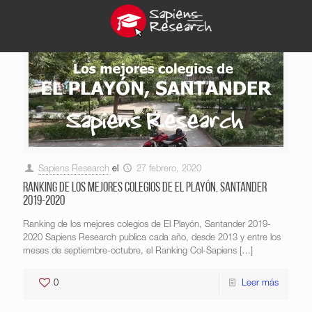
Sapiens Research
el
27 febrero, 2020
Ranking de los mejores colegios de El Playón, Santander
2019-2020
Ranking de los mejores colegios de El Playón, Santander 2019-
2020 Sapiens Research publica cada año, desde 2013 y entre los
meses de septiembre-octubre, el Ranking Col-Sapiens
[…]
0
Leer más