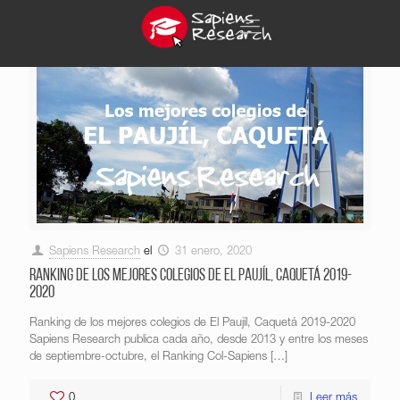
Sapiens Research
el
31 enero, 2020
Ranking de los mejores colegios de El Paujíl, Caquetá 2019-
2020
Ranking de los mejores colegios de El Paujíl, Caquetá 2019-2020
Sapiens Research publica cada año, desde 2013 y entre los meses
de septiembre-octubre, el Ranking Col-Sapiens
[…]
0
Leer más