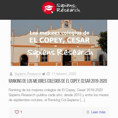
Sapiens Research
el
11 febrero, 2020
Ranking de los mejores colegios de El Copey, Cesar 2019-2020
Ranking de los mejores colegios de El Copey, Cesar 2019-2020
Sapiens Research publica cada año, desde 2013 y entre los meses
de septiembre-octubre, el Ranking Col-Sapiens
[…]
1
Leer más