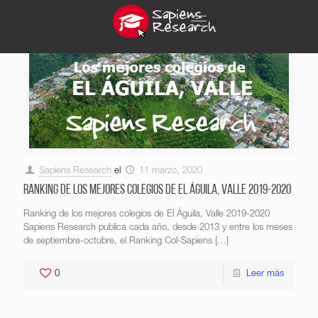
Sapiens Research
el
11 marzo, 2020
Ranking de los mejores colegios de El Águila, Valle 2019-2020
Ranking de los mejores colegios de El Águila, Valle 2019-2020
Sapiens Research publica cada año, desde 2013 y entre los meses
de septiembre-octubre, el Ranking Col-Sapiens
[…]
0
Leer más