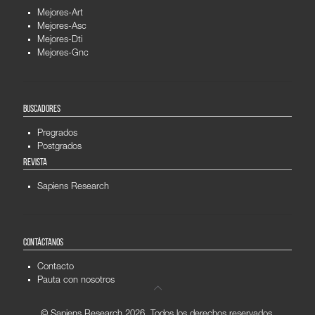
Mejores-Art
Mejores-Asc
Mejores-Dti
Mejores-Gnc
BUSCADORES
Pregrados
Postgrados
REVISTA
Sapiens Research
CONTÁCTANOS
Contacto
Pauta con nosotros
© Sapiens Research
2026. Todos los derechos reservados.