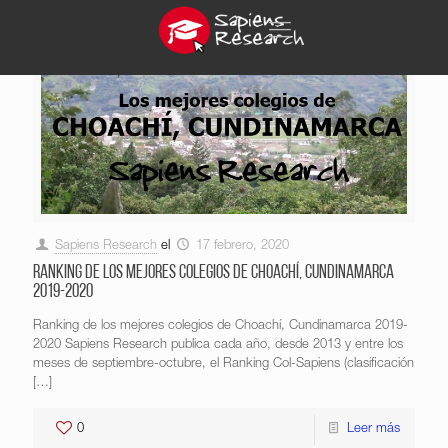
Sapiens Research
el
17 febrero, 2020
Ranking de los mejores colegios de Choachí, Cundinamarca
2019-2020
Ranking de los mejores colegios de Choachí, Cundinamarca 2019-
2020 Sapiens Research publica cada año, desde 2013 y entre los
meses de septiembre-octubre, el Ranking Col-Sapiens (clasificación
[…]
0
Leer más