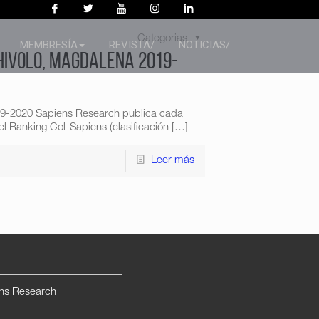
Categorias
MEMBRESÍA
REVISTA/
NOTICIAS/
hivolo, Magdalena 2019-
19-2020 Sapiens Research publica cada
l Ranking Col-Sapiens (clasificación
[…]
Leer más
ns Research