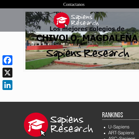
Contactanos
Facebook
X
LinkedIn
RANKINGS
U-Sapiens
ART-Sapiens