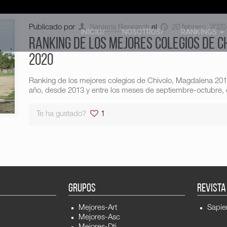
Publicado por
Sapiens Research
el
20 febrero, 2020
INICIO/
NOSOTROS/
RANKINGS
Ranking de los mejores colegios de C
2020
Ranking de los mejores colegios de Chivolo, Magdalena 20
año, desde 2013 y entre los meses de septiembre-octubre, e
Te ha gustado?
1
GRUPOS
REVISTA
Mejores-Art
Sapie
Mejores-Asc