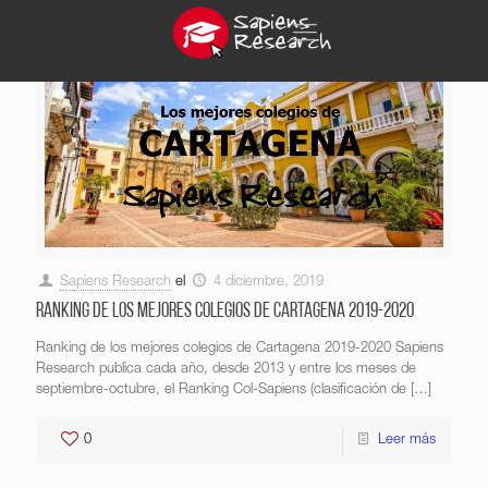
Sapiens Research
el
4 diciembre, 2019
Ranking de los mejores colegios de Cartagena 2019-2020
Ranking de los mejores colegios de Cartagena 2019-2020 Sapiens
Research publica cada año, desde 2013 y entre los meses de
septiembre-octubre, el Ranking Col-Sapiens (clasificación de
[…]
0
Leer más