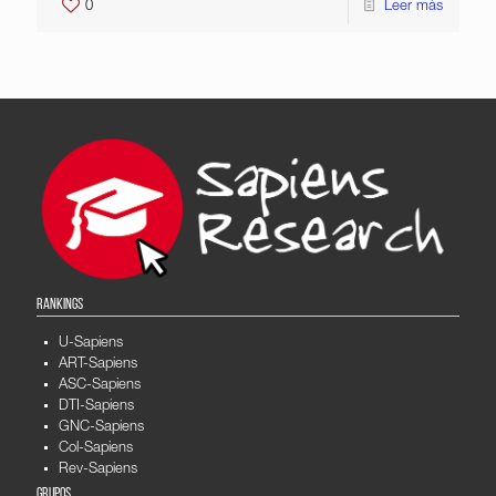
0
Leer más
RANKINGS
U-Sapiens
ART-Sapiens
ASC-Sapiens
DTI-Sapiens
GNC-Sapiens
Col-Sapiens
Rev-Sapiens
GRUPOS