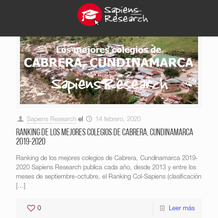
Sapiens Research
el
14 febrero, 2020
Ranking de los mejores colegios de Cabrera, Cundinamarca
2019-2020
Ranking de los mejores colegios de Cabrera, Cundinamarca 2019-
2020 Sapiens Research publica cada año, desde 2013 y entre los
meses de septiembre-octubre, el Ranking Col-Sapiens (clasificación
[…]
0
Leer más