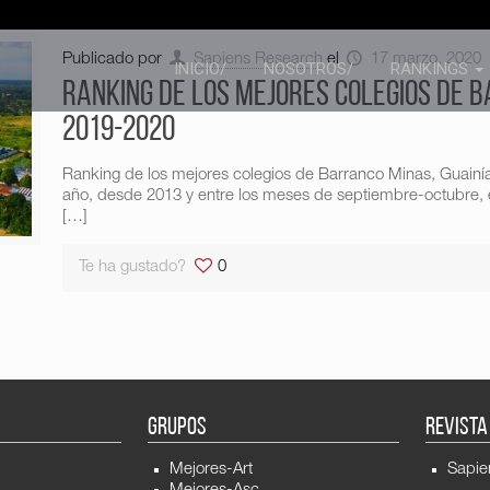
Publicado por
Sapiens Research
el
17 marzo, 2020
INICIO/
NOSOTROS/
RANKINGS
Ranking de los mejores colegios de B
2019-2020
Ranking de los mejores colegios de Barranco Minas, Guain
año, desde 2013 y entre los meses de septiembre-octubre, e
[…]
Te ha gustado?
0
GRUPOS
REVISTA
Mejores-Art
Sapie