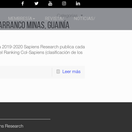
Categorias
MEMBRESÍA
REVISTA/
NOTICIAS/
arranco Minas, Guainía
ía 2019-2020 Sapiens Research publica cada
l Ranking Col-Sapiens (clasificación de los
Leer más
ns Research