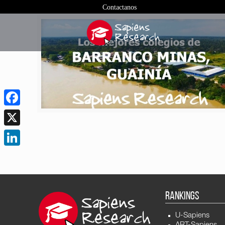
Contactanos
Facebook
X
LinkedIn
RANKINGS
U-Sapiens