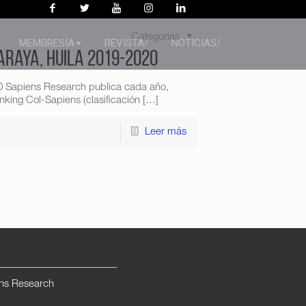
Categorias
MEMBRESÍA
REVISTA/
NOTICIAS/
araya, Huila 2019-2020
0 Sapiens Research publica cada año,
king Col-Sapiens (clasificación
[…]
Leer más
ns Research