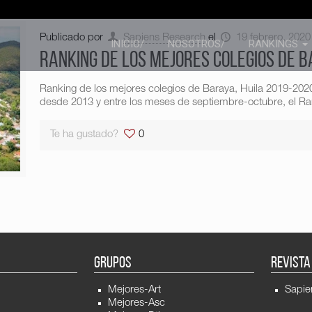
Publicado por
Sapiens Research
el
19 febrero, 2020
INICIO/
NOSOTROS/
RANKINGS
Ranking de los mejores colegios de B
Ranking de los mejores colegios de Baraya, Huila 2019-202
desde 2013 y entre los meses de septiembre-octubre, el Ran
Te ha gustado?
0
GRUPOS
REVISTA
Mejores-Art
Sapie
Mejores-Asc