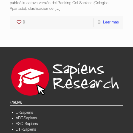
publicó la octava versión del Ranking Col-Sapiens (Colegios-
Apartadó), clasificación de
[…]
0
Leer más
RANKINGS
U-Sapiens
ART-Sapiens
ASC-Sapiens
DTI-Sapiens