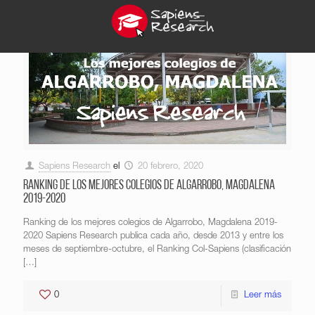
Sapiens Research
el
20 febrero, 2020
Ranking de los mejores colegios de Algarrobo, Magdalena
2019-2020
Ranking de los mejores colegios de Algarrobo, Magdalena 2019-
2020 Sapiens Research publica cada año, desde 2013 y entre los
meses de septiembre-octubre, el Ranking Col-Sapiens (clasificación
[…]
0
Leer más