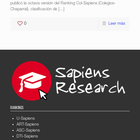
publicó la octava versión del Ranking Col-Sapiens (Colegios-
Chaparral), clasificación de
[…]
0
Leer más
RANKINGS
U-Sapiens
ART-Sapiens
ASC-Sapiens
DTI-Sapiens