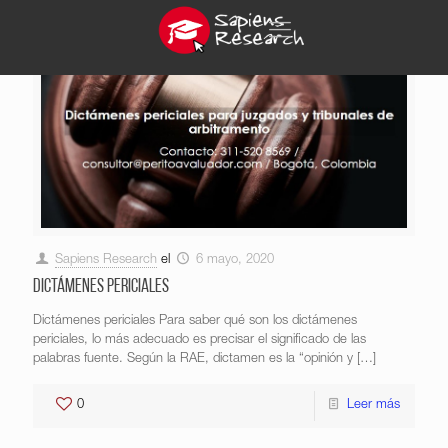
Sapiens Research
el
6 mayo, 2020
Dictámenes periciales
Dictámenes periciales Para saber qué son los dictámenes
periciales, lo más adecuado es precisar el significado de las
palabras fuente. Según la RAE, dictamen es la “opinión y
[…]
0
Leer más