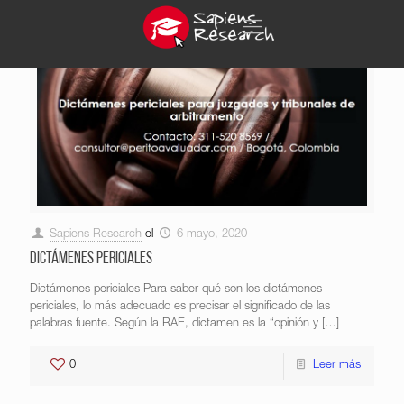
Sapiens Research
el
6 mayo, 2020
Dictámenes periciales
Dictámenes periciales Para saber qué son los dictámenes
periciales, lo más adecuado es precisar el significado de las
palabras fuente. Según la RAE, dictamen es la “opinión y
[…]
0
Leer más