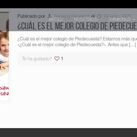
Publicado por
Sapiens Research
el
24 junio, 2021
INICIO/
NOSOTROS/
RANKINGS
¿Cuál es el mejor colegio de Piedecu
¿Cuál es el mejor colegio de Piedecuesta? Estamos más qu
«¿Cuál es el mejor colegio de Piedecuesta?«. Antes que
[…]
Te ha gustado?
1