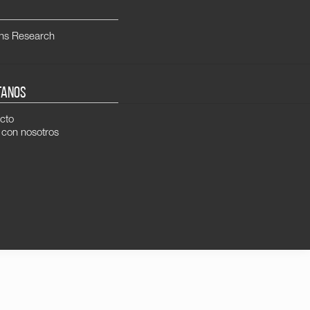
ns Research
TANOS
cto
 con nosotros