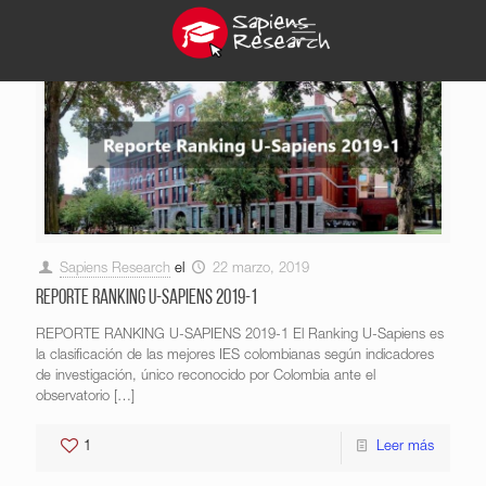
Sapiens Research
el
22 marzo, 2019
REPORTE RANKING U-SAPIENS 2019-1
REPORTE RANKING U-SAPIENS 2019-1 El Ranking U-Sapiens es
la clasificación de las mejores IES colombianas según indicadores
de investigación, único reconocido por Colombia ante el
observatorio
[…]
1
Leer más