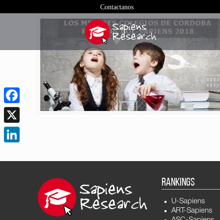
Contactanos
Facebook
X
LinkedIn
RANKINGS
U-Sapiens
ART-Sapiens