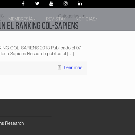
18
Categorias
MEMBRESÍA
REVISTA/
NOTICIAS/
ÚN EL RANKING COL-SAPIENS
 COL-SAPIENS 2018 Publicado el 07-
toría Sapiens Research publica el
[…]
Leer más
ns Research