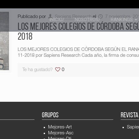
Publicado por
Sapiens Research
el
7 noviembre, 20
INICIO/
NOSOTROS/
RANKINGS
LOS MEJORES COLEGIOS DE CÓRDOBA SEG
2018
LOS MEJORES COLEGIOS DE CÓRDOBA SEGÚN EL RANKING
11-2018 por Sapiens Research Cada año, la firma de consul
Te ha gustado?
0
GRUPOS
REVISTA
Mejores-Art
Sapie
Mejores-Asc