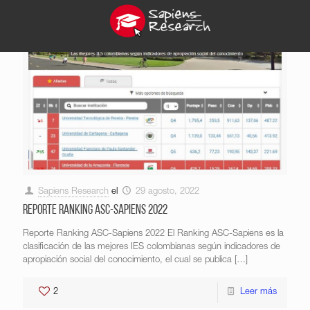
Sapiens Research
el
29 agosto, 2022
Reporte Ranking ASC-Sapiens 2022
Reporte Ranking ASC-Sapiens 2022 El Ranking ASC-Sapiens es la
clasificación de las mejores IES colombianas según indicadores de
apropiación social del conocimiento, el cual se publica
[…]
2
Leer más