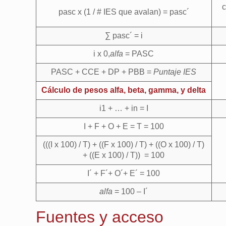
c
pasc x (1 / # IES que avalan) = pasc´
∑ pasc´ = i
i x 0,
alfa
= PASC
PASC + CCE + DP + PBB =
Puntaje IES
Cálculo de pesos alfa, beta, gamma, y delta
i1 + … + in = I
I + F + O + E = T = 100
(((I x 100) / T) + ((F x 100) / T) + ((O x 100) / T)
+ ((E x 100) / T)) = 100
I´ + F´+ O´+ E´ = 100
alfa
= 100 – I´
Fuentes y acceso