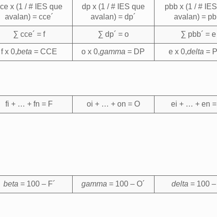
ce x (1 / # IES que
dp x (1 / # IES que
pbb x (1 / # IE
avalan) = cce´
avalan) = dp´
avalan) = pb
∑ cce´ = f
∑ dp´ = o
∑ pbb´ = e
f x 0,
beta
= CCE
o x 0,
gamma
= DP
e x 0,
delta
= 
fi + … + fn = F
oi + … + on = O
ei + … + en 
beta
= 100 – F´
gamma
= 100 – O´
delta
= 100 –