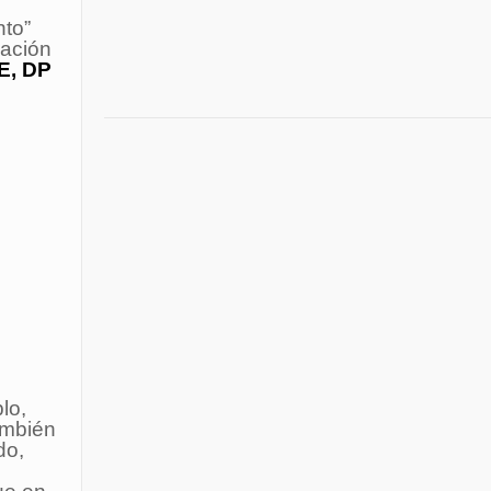
nto”
cación
E, DP
lo,
ambién
do,