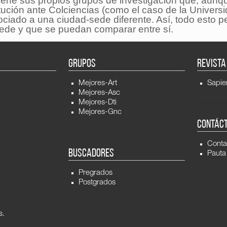
tiene sus propios grupos de investigación que, aunq
tución ante Colciencias (como el caso de la Univers
ciado a una ciudad-sede diferente. Así, todo esto p
sede y que se puedan comparar entre sí.
GRUPOS
REVISTA
Mejores-Art
Sapie
Mejores-Asc
Mejores-Dti
Mejores-Gnc
CONTÁC
Conta
BUSCADORES
Pauta
Pregrados
Postgrados
s.