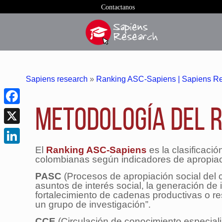
Contactanos
Sapiens research
»
Ranking ASC-Sapiens | Sapiens R
Metodología del 
Facebook
X
El
Ranking ASC-Sapiens
es la clasificaci
LinkedIn
colombianas según indicadores de apropiaci
PASC
(Procesos de apropiación social del c
asuntos de interés social, la generación de 
fortalecimiento de cadenas productivas o re
un grupo de investigación”.
CCE
(Circulación de conocimiento especial