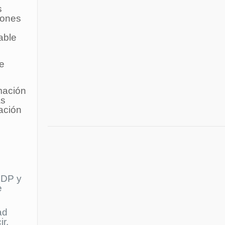
s
iones
able
de
rmación
as
eación
 DP y
e
ad
ir,