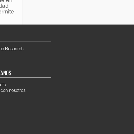
ue en
idad
ermite
ns Research
TANOS
cto
 con nosotros