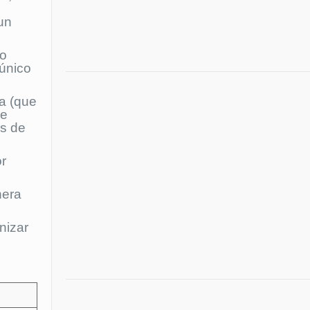
 un
ro
 único
ta (que
de
as de
or
nera
nizar