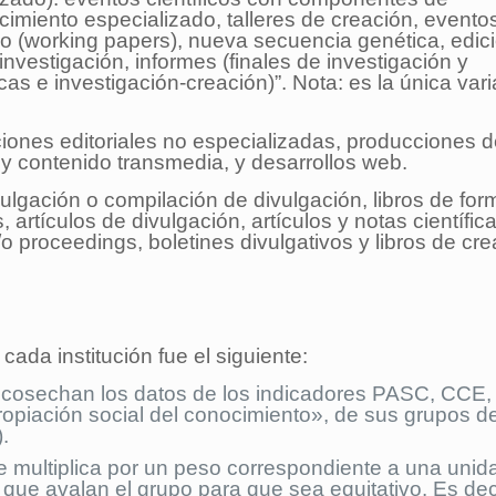
cimiento especializado, talleres de creación, evento
ajo (working papers), nueva secuencia genética, edic
 investigación, informes (finales de investigación y
icas e investigación-creación)”. Nota: es la única vari
ciones editoriales no especializadas, producciones 
 y contenido transmedia, y desarrollos web.
ivulgación o compilación de divulgación, libros de fo
artículos de divulgación, artículos y notas científic
/o proceedings, boletines divulgativos y libros de cr
cada institución fue el siguiente:
se cosechan los datos de los indicadores PASC, CCE,
propiación social del conocimiento», de sus grupos d
.
multiplica por un peso correspondiente a una unid
 que avalan el grupo para que sea equitativo. Es dec