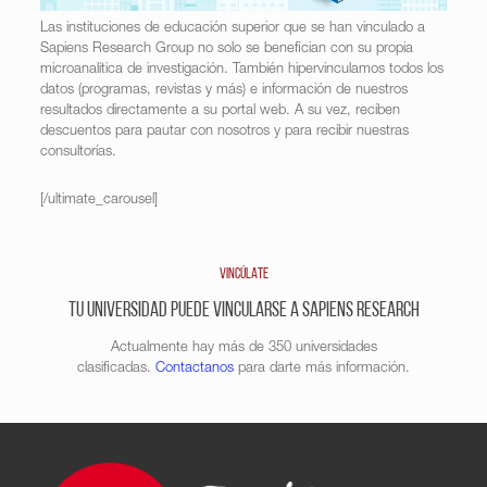
Las instituciones de educación superior que se han vinculado a
Sapiens Research Group no solo se benefician con su propia
microanalítica de investigación. También hipervinculamos todos los
datos (programas, revistas y más) e información de nuestros
resultados directamente a su portal web. A su vez, reciben
descuentos para pautar con nosotros y para recibir nuestras
consultorías.
[/ultimate_carousel]
VINCÚLATE
Tu universidad puede vincularse a Sapiens Research
Actualmente hay más de 350 universidades
clasificadas.
Contactanos
para darte más información.