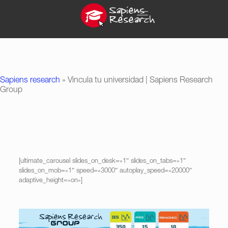
Sapiens research
»
Vincula tu universidad | Sapiens Research
Group
[ultimate_carousel slides_on_desk=»1″ slides_on_tabs=»1″
slides_on_mob=»1″ speed=»3000″ autoplay_speed=»20000″
adaptive_height=»on»]