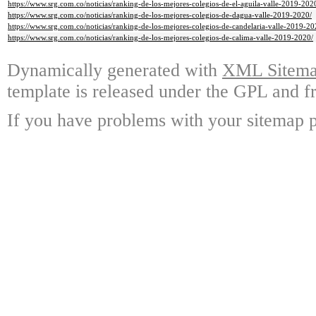
https://www.srg.com.co/noticias/ranking-de-los-mejores-colegios-de-el-aguila-valle-2019-202
https://www.srg.com.co/noticias/ranking-de-los-mejores-colegios-de-dagua-valle-2019-2020/
https://www.srg.com.co/noticias/ranking-de-los-mejores-colegios-de-candelaria-valle-2019-20
https://www.srg.com.co/noticias/ranking-de-los-mejores-colegios-de-calima-valle-2019-2020/
Dynamically generated with
XML Sitemap
template is released under the GPL and fr
If you have problems with your sitemap p