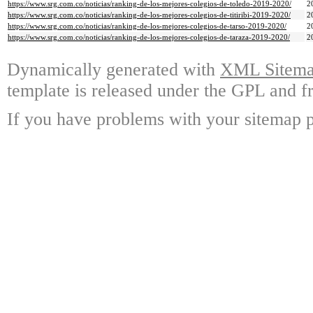
https://www.srg.com.co/noticias/ranking-de-los-mejores-colegios-de-toledo-2019-2020/
2
https://www.srg.com.co/noticias/ranking-de-los-mejores-colegios-de-titiribi-2019-2020/
2
https://www.srg.com.co/noticias/ranking-de-los-mejores-colegios-de-tarso-2019-2020/
2
https://www.srg.com.co/noticias/ranking-de-los-mejores-colegios-de-taraza-2019-2020/
2
Dynamically generated with
XML Sitemap
template is released under the GPL and fr
If you have problems with your sitemap p