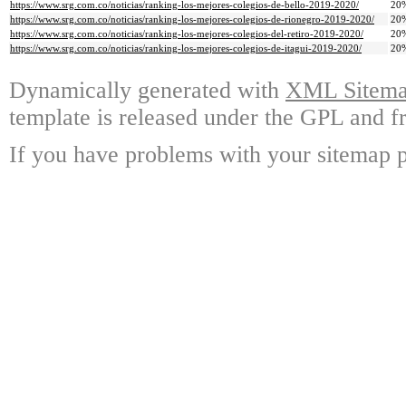
https://www.srg.com.co/noticias/ranking-los-mejores-colegios-de-bello-2019-2020/
20
https://www.srg.com.co/noticias/ranking-los-mejores-colegios-de-rionegro-2019-2020/
20
https://www.srg.com.co/noticias/ranking-los-mejores-colegios-del-retiro-2019-2020/
20
https://www.srg.com.co/noticias/ranking-los-mejores-colegios-de-itagui-2019-2020/
20
Dynamically generated with
XML Sitemap
template is released under the GPL and fr
If you have problems with your sitemap p